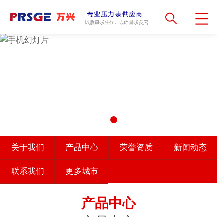
关于我们
产品中心
荣誉资质
新闻动态
联系我们
更多城市
产品中心