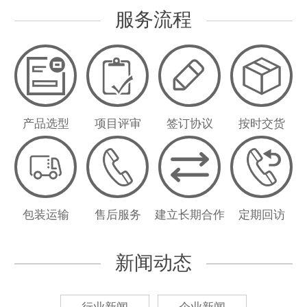
服务流程
产品选型
项目评审
签订协议
按时交货
包装运输
售后服务
建立长期合作
定期回访
新闻动态