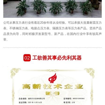
公司从事压力表行业有着近20余年得从业经验。可以承接大批量耐震压力
表、不锈钢压力表、电接点压力表、隔膜压力表等压力表产品。坚持产品
品质为向导，同时积极开发新型号、新产品，在国内行业中享有较高声
誉。
02
工欲善其事必先利其器