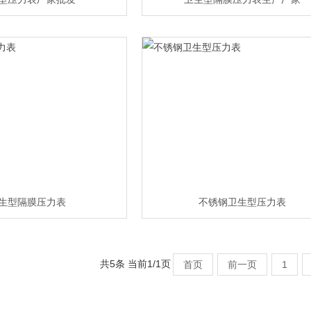
生型隔膜压力表
不锈钢卫生型压力表
共5条 当前1/1页
首页
前一页
1