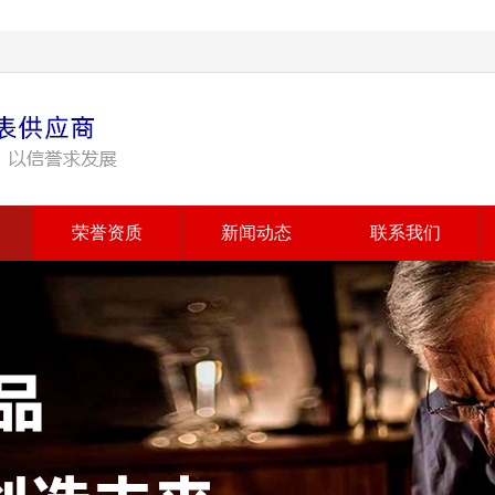
荣誉资质
新闻动态
联系我们