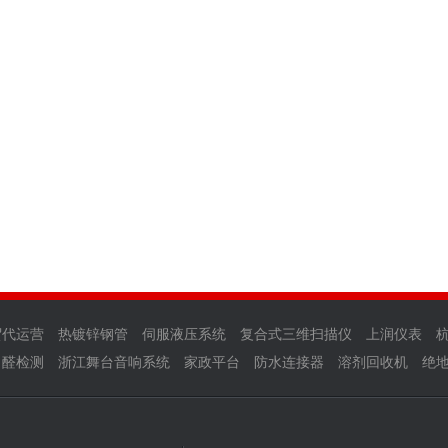
贸代运营
热镀锌钢管
伺服液压系统
复合式三维扫描仪
上润仪表
甲醛检测
浙江舞台音响系统
家政平台
防水连接器
溶剂回收机
绝