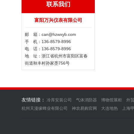
联系我们
富阳万兴仪表有限公司
邮 箱：can@hzwxyb.com
手 机：136-8579-8996
电 话：136-8579-8996
地 址：浙江省杭州市富阳区富春
街道秋丰村孙家垄756号
友情链接：
冷库安装公司
气体消防器
博物馆展柜
外
杭州天漫缘蜂业有限公司
神农易购官网
大连地热
上海