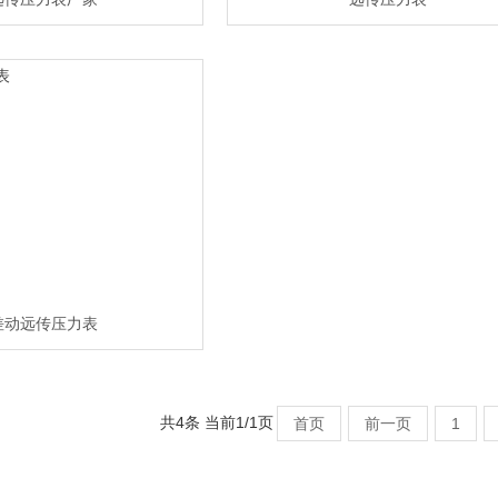
差动远传压力表
共4条 当前1/1页
首页
前一页
1