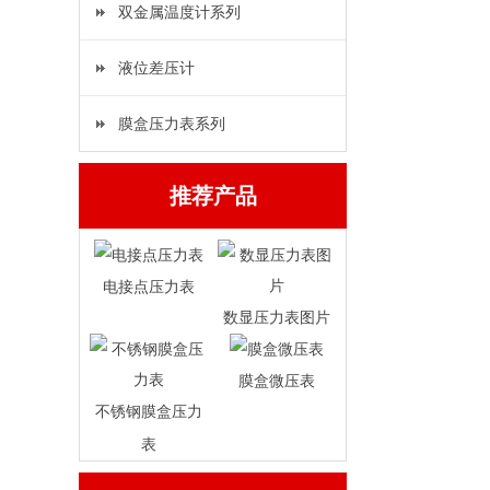
双金属温度计系列
液位差压计
膜盒压力表系列
推荐产品
电接点压力表
数显压力表图片
膜盒微压表
不锈钢膜盒压力
表