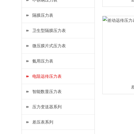
不锈钢压力表
隔膜压力表
卫生型隔膜压力表
微压膜片式压力表
氨用压力表
电阻远传压力表
智能数显压力表
压力变送器系列
差压表系列