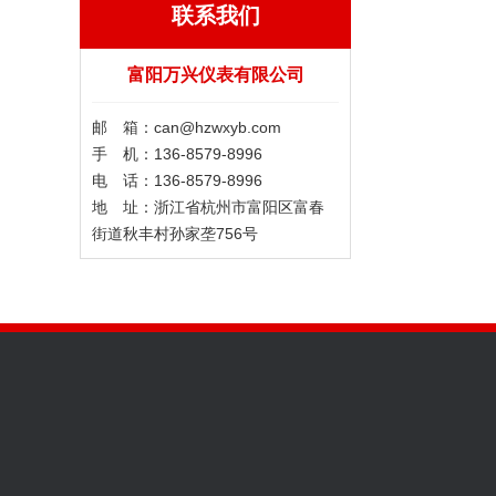
联系我们
富阳万兴仪表有限公司
邮 箱：can@hzwxyb.com
手 机：136-8579-8996
电 话：136-8579-8996
地 址：浙江省杭州市富阳区富春
街道秋丰村孙家垄756号